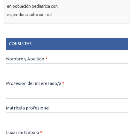
en población pediátrica con
risperidona solución oral
CONSULTAS
CONSULTAS
Nombre y Apellido
*
Profesión del interesado/a
*
Matrícula profesional
Lugar de trabajo
*