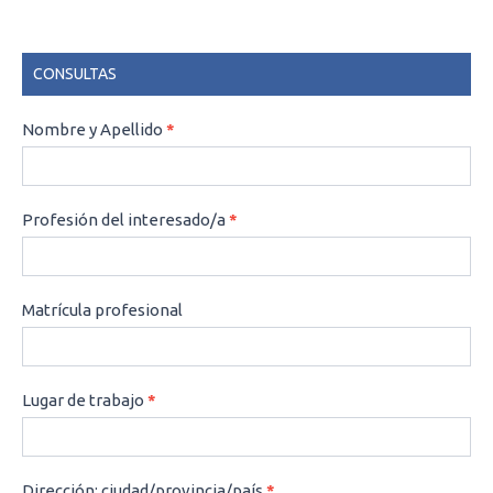
CONSULTAS
CONSULTAS
Nombre y Apellido
*
Profesión del interesado/a
*
Matrícula profesional
Lugar de trabajo
*
Dirección: ciudad/provincia/país
*