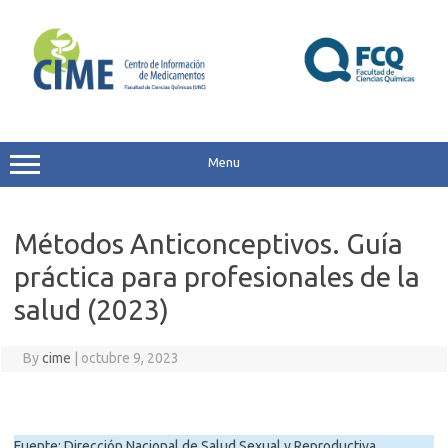
Skip
to
content
Menu
Métodos Anticonceptivos. Guía
práctica para profesionales de la
salud (2023)
By
cime
|
octubre 9, 2023
Fuente: Dirección Nacional de Salud Sexual y Reproductiva,