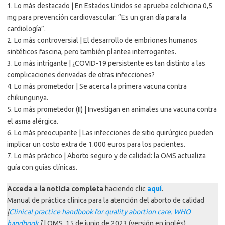
1. Lo más destacado | En Estados Unidos se aprueba colchicina 0,5
mg para prevención cardiovascular: “Es un gran día para la
cardiología”.
2. Lo más controversial | El desarrollo de embriones humanos
sintéticos fascina, pero también plantea interrogantes.
3. Lo más intrigante | ¿COVID-19 persistente es tan distinto a las
complicaciones derivadas de otras infecciones?
4. Lo más prometedor | Se acerca la primera vacuna contra
chikungunya.
5. Lo más prometedor (II) | Investigan en animales una vacuna contra
el asma alérgica.
6. Lo más preocupante | Las infecciones de sitio quirúrgico pueden
implicar un costo extra de 1.000 euros para los pacientes.
7. Lo más práctico | Aborto seguro y de calidad: la OMS actualiza
guía con guías clínicas.
Acceda a la noticia completa
haciendo clic
aquí
.
Manual de práctica clínica para la atención del aborto de calidad
[
Clinical practice handbook for quality abortion care. WHO
handbook
.]
| OMS, 15 de junio de 2023 (versión en inglés).