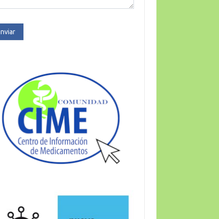
nviar