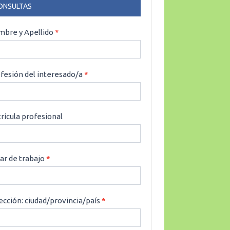
ONSULTAS
NSULTAS
bre y Apellido
*
fesión del interesado/a
*
rícula profesional
ar de trabajo
*
ección: ciudad/provincia/país
*