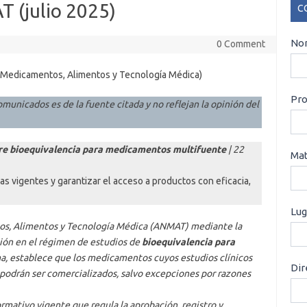
 (julio 2025)
C
CO
Nom
0 Comment
 Medicamentos, Alimentos y Tecnología Médica)
Pro
omunicados es de la fuente citada y no reflejan la opinión del
e bioequivalencia para medicamentos multifuente
| 22
Mat
rias vigentes y garantizar el acceso a productos con eficacia,
Lug
os, Alimentos y Tecnología Médica (ANMAT) mediante la
ión en el régimen de estudios de
bioequivalencia para
ma, establece que los medicamentos cuyos estudios clínicos
Dir
podrán ser comercializados, salvo excepciones por razones
rmativo vigente que regula la aprobación, registro y