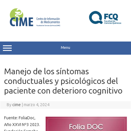
Skip
to
content
Menu
Manejo de los síntomas
conductuales y psicológicos del
paciente con deterioro cognitivo
By
cime
|
marzo 4, 2024
Fuente: FoliaDoc,
Año XXVI Nº3 2023.