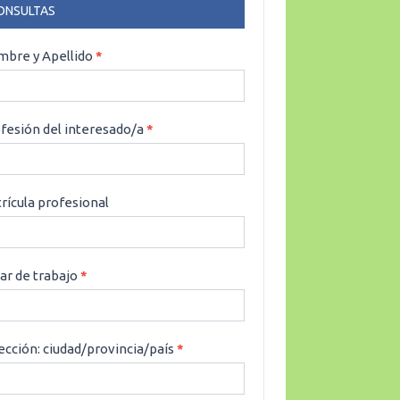
ONSULTAS
NSULTAS
bre y Apellido
*
fesión del interesado/a
*
rícula profesional
ar de trabajo
*
ección: ciudad/provincia/país
*