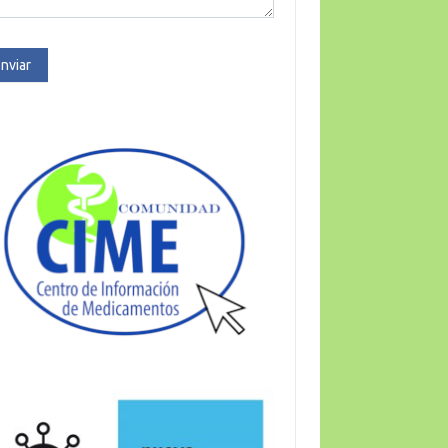
nviar