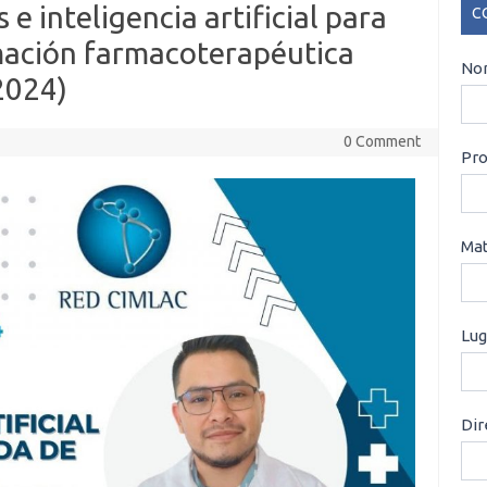
e inteligencia artificial para
C
mación farmacoterapéutica
CO
Nom
2024)
0 Comment
Pro
Mat
Lug
Dir