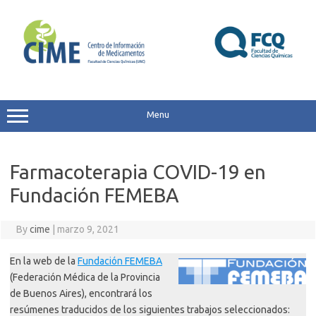
Skip
to
content
Menu
Farmacoterapia COVID-19 en
Fundación FEMEBA
By
cime
|
marzo 9, 2021
En la web de la
Fundación FEMEBA
(Federación Médica de la Provincia
de Buenos Aires), encontrará los
resúmenes traducidos de los siguientes trabajos seleccionados: