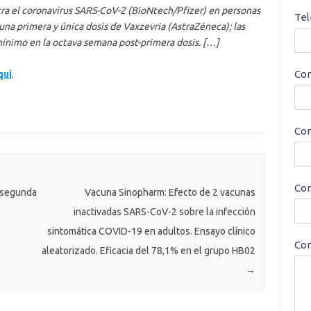
ra el coronavirus SARS-CoV-2 (BioNtech/Pfizer) en personas
Tel
na primera y única dosis de Vaxzevria (AstraZéneca); las
ínimo en la octava semana post-primera dosis. […]
Cor
quí
.
Con
Cor
a segunda
Vacuna Sinopharm: Efecto de 2 vacunas
inactivadas SARS-CoV-2 sobre la infección
sintomática COVID-19 en adultos. Ensayo clínico
Con
aleatorizado. Eficacia del 78,1% en el grupo HB02
→