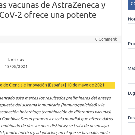
as vacunas de AstraZeneca y
C
-CoV-2 ofrece una potente
CO
Nom
0 Comment
Pro
Noticias
18/05/2021
Mat
erio de Ciencia e Innovación (España) | 18 de mayo de 2021.
Lug
presentado este martes los resultados preliminares del ensayo
espuesta del sistema inmunitario (inmunogenicidad) y la
vacunación heteróloga (combinación de diferentes vacunas)
Dir
o CombivacS es el primero a escala mundial que ofrece datos
combinado de dos vacunas distintas; se trata de un ensayo
:1, multicéntrico y adaptativo, en el que se ha analizado la