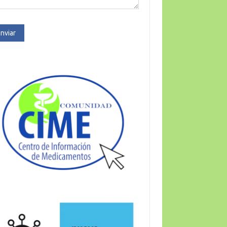
nviar