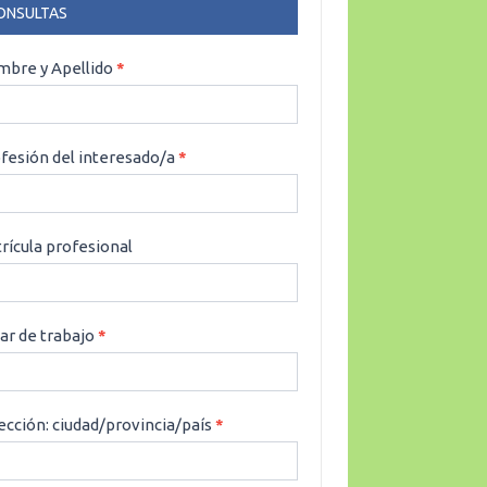
ONSULTAS
NSULTAS
bre y Apellido
*
fesión del interesado/a
*
rícula profesional
ar de trabajo
*
ección: ciudad/provincia/país
*