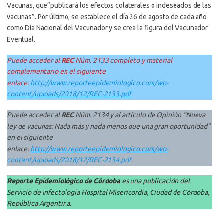
Vacunas, que“publicará los efectos colaterales o indeseados de las
vacunas”. Por último, se establece el día 26 de agosto de cada año
como Día Nacional del Vacunador y se crea la figura del Vacunador
Eventual.
Puede acceder al
REC
Núm. 2133 completo y material
complementario en el siguiente
enlace:
http://www.reporteepidemiologico.com/wp-
content/uploads/2018/12/REC-2133.pdf
Puede acceder al
REC
Núm. 2134 y al artículo de Opinión “Nueva
ley de vacunas: Nada más y nada menos que una gran oportunidad”
en el siguiente
enlace:
http://www.reporteepidemiologico.com/wp-
content/uploads/2018/12/REC-2134.pdf
Reporte Epidemiológico de Córdoba
es una publicación del
Servicio de Infectología Hospital Misericordia, Ciudad de Córdoba,
República Argentina.