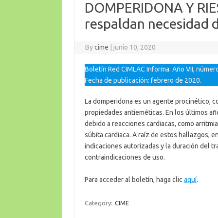
DOMPERIDONA Y RIE
respaldan necesidad d
By
cime
|
junio 10, 2020
Boletín Red CIMLAC Informa. Año VII, número
Fecha de publicación: febrero de 2020.
La domperidona es un agente procinético, c
propiedades antieméticas. En los últimos añ
debido a reacciones cardiacas, como arritmia
súbita cardiaca. A raíz de estos hallazgos, e
indicaciones autorizadas y la duración del 
contraindicaciones de uso.
Para acceder al boletín, haga clic
aquí
.
Category:
CIME