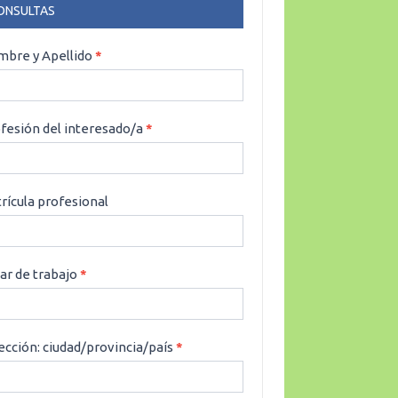
ONSULTAS
NSULTAS
bre y Apellido
*
fesión del interesado/a
*
rícula profesional
ar de trabajo
*
ección: ciudad/provincia/país
*