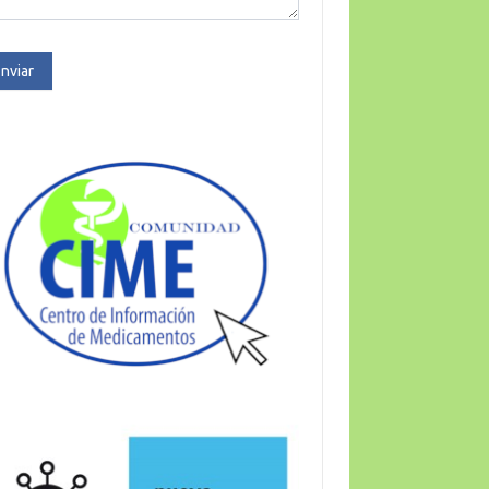
nviar