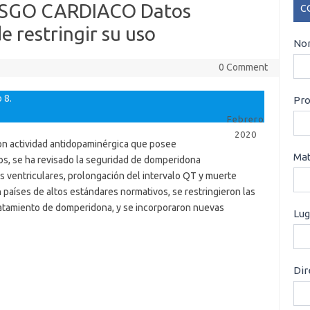
SGO CARDIACO Datos
C
e restringir su uso
CO
Nom
0 Comment
 8.
Pro
Febrero
2020
on actividad antidopaminérgica que posee
Mat
os, se ha revisado la seguridad de domperidona
s ventriculares, prolongación del intervalo QT y muerte
n países de altos estándares normativos, se restringieron las
tratamiento de domperidona, y se incorporaron nuevas
Lug
Dir