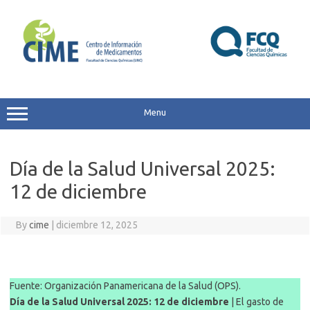
Skip
to
content
Menu
Día de la Salud Universal 2025:
12 de diciembre
By
cime
|
diciembre 12, 2025
Fuente: Organización Panamericana de la Salud (OPS).
Día de la Salud Universal 2025: 12 de diciembre
| El gasto de