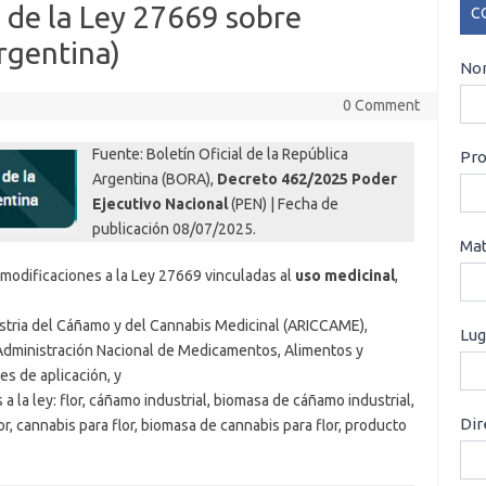
 de la Ley 27669 sobre
C
rgentina)
CO
Nom
0 Comment
Fuente: Boletín Oficial de la República
Pro
Argentina (BORA),
Decreto 462/2025 Poder
Ejecutivo Nacional
(PEN) | Fecha de
publicación 08/07/2025.
Mat
modificaciones a la Ley 27669 vinculadas al
uso medicinal
,
dustria del Cáñamo y del Cannabis Medicinal (ARICCAME),
Lug
a Administración Nacional de Medicamentos, Alimentos y
s de aplicación, y
 a la ley: flor, cáñamo industrial, biomasa de cáñamo industrial,
Dir
r, cannabis para flor, biomasa de cannabis para flor, producto