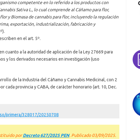
organismo competente en lo referido a los productos con
nnabis Sativa L., lo cual comprende al Cáñamo para flor,
lor y Biomasa de cannabis para flor, incluyendo la regulación
ima, exportación, industrialización, fabricación y
º).
criben en el art. 5º.
 en cuanto a la autoridad de aplicación de la Ley 27669 para
os y los derivados necesarios en investigación (uso
rrollo de la Industria del Cáñamo y Cannabis Medicinal, con 2
or cada provincia y CABA, de carácter honorario (art. 10, Dec.
Aviso/primera/328017/20250708
stituido por
Decreto 627/2025 PEN
. Publicado 03/09/2025.