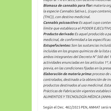
Biomasa de cannabis para flor:
materia org
la especie Cannabis Sativa L. (cuyo conteni
(THC)), con destino medicinal.
Cannabis psicoactivo:
Es aquel cuyo conten
límite que establezca el PODER EJECUTIVO
Producto derivado:
Es aquel producido a par
medicinal, de conformidad a las especificac
Estupefacientes:
Son las sustancias incluida
incluidas en los grupos químicos de la lista d
ambos integrantes del Decreto N° 560 del 14
actividades enunciadas en los artículos 1º, 8
previa, en las condiciones fijadas en la pre
Elaboración de materia prima:
proceso de c
controlados, destinado a la obtención de in
productos destinados al uso medicinal. Esta
Prácticas de Fabricación vigentes estab
ALIMENTOS Y TECNOLOGÍA MÉDICA (ANMA
Según el Dec. 462/2025 PEN, ANMAT será re