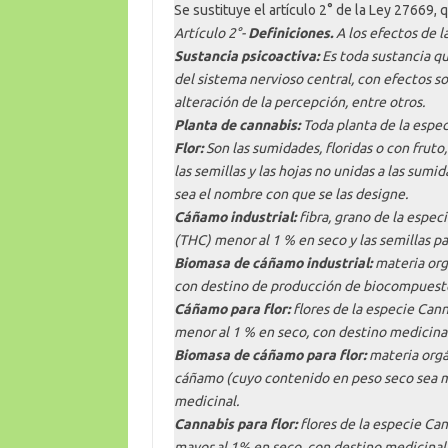
Se sustituye el artículo 2° de la Ley 27669,
Artículo 2°-
Definiciones.
A los efectos de l
Sustancia psicoactiva:
Es toda sustancia qu
del sistema nervioso central, con efectos so
alteración de la percepción, entre otros.
Planta de cannabis:
Toda planta de la espec
Flor:
Son las sumidades, floridas o con fruto,
las semillas y las hojas no unidas a las sumi
sea el nombre con que se las designe.
Cáñamo industrial:
fibra, grano de la espec
(THC) menor al 1 % en seco y las semillas pa
Biomasa de cáñamo industrial:
materia orgá
con destino de producción de biocompuest
Cáñamo para flor:
flores de la especie Can
menor al 1 % en seco, con destino medicinal
Biomasa de cáñamo para flor:
materia orgá
cáñamo (cuyo contenido en peso seco sea m
medicinal.
Cannabis para flor:
flores de la especie Ca
mayor al 1% en seco, con destino medicinal