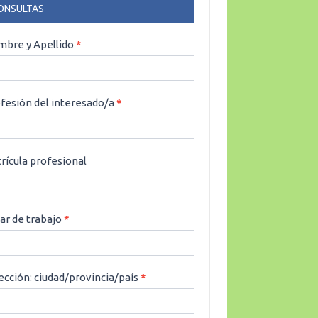
ONSULTAS
NSULTAS
bre y Apellido
*
fesión del interesado/a
*
rícula profesional
ar de trabajo
*
ección: ciudad/provincia/país
*