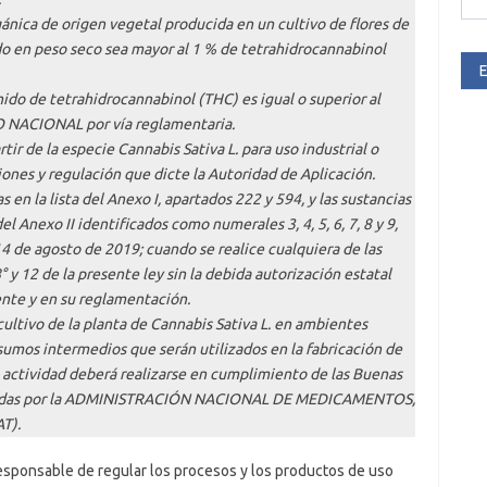
ánica de origen vegetal producida en un cultivo de flores de
do en peso seco sea mayor al 1 % de tetrahidrocannabinol
E
ido de tetrahidrocannabinol (THC) es igual o superior al
 NACIONAL por vía reglamentaria.
tir de la especie Cannabis Sativa L. para uso industrial o
iones y regulación que dicte la Autoridad de Aplicación.
s en la lista del Anexo I, apartados 222 y 594, y las sustancias
el Anexo II identificados como numerales 3, 4, 5, 6, 7, 8 y 9,
 de agosto de 2019; cuando se realice cualquiera de las
° y 12 de la presente ley sin la debida autorización estatal
sente y en su reglamentación.
ultivo de la planta de Cannabis Sativa L. en ambientes
sumos intermedios que serán utilizados en la fabricación de
 actividad deberá realizarse en cumplimiento de las Buenas
lecidas por la ADMINISTRACIÓN NACIONAL DE MEDICAMENTOS,
T).
sponsable de regular los procesos y los productos de uso