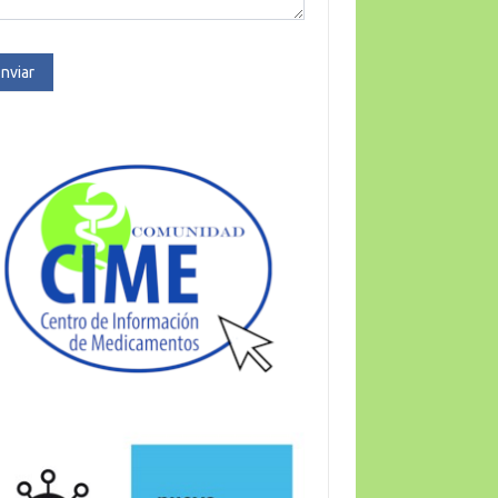
nviar