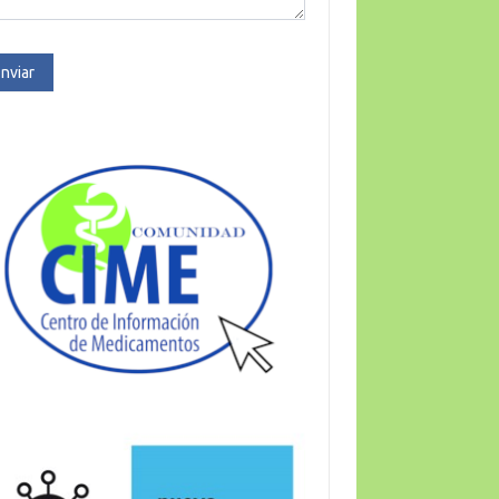
nviar