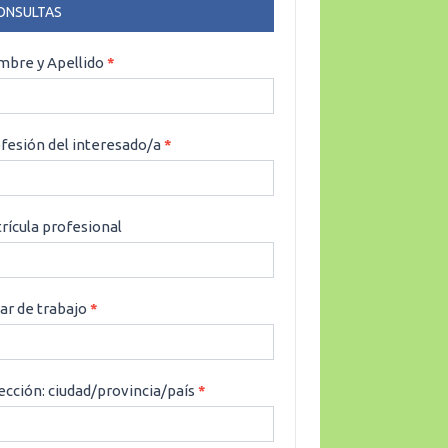
ONSULTAS
NSULTAS
bre y Apellido
*
fesión del interesado/a
*
rícula profesional
ar de trabajo
*
ección: ciudad/provincia/país
*