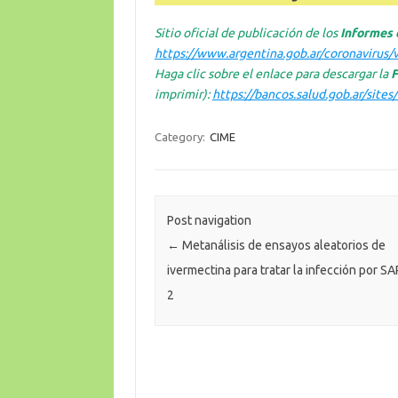
Sitio oficial de publicación de los
Informes 
https://www.argentina.gob.ar/coronavirus/
Haga clic sobre el enlace para descargar la
F
imprimir):
https://bancos.salud.gob.ar/sites
Category:
CIME
Post navigation
←
Metanálisis de ensayos aleatorios de
ivermectina para tratar la infección por S
2