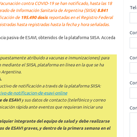
Vacunación contra COVID-19 se han notificado, hasta las 18
Tel
grado de Información Sanitaria de Argentina (SIISA)
8.841
licación de
195.490 dosis
reportadas en el Registro Federal
tradas hasta registradas hasta la fecha y hora señaladas.
Cor
ncia pasiva de ESAVI, obtenidos de la plataforma SIISA. Acceda
Con
supuestamente atribuido a vacunas e inmunizaciones) para
n mediante el SIISA, plataforma en línea en la que se ha
 Argentina.
.
Cor
ctivo de notificación a través de la plataforma SIISA:
tivo-de-notificacion-de-esavi-online
e de ESAVI
y sus datos de contacto (telefónico y correo
icación rápida ante eventos que requieran iniciar una
Con
alquier integrante del equipo de salud y debe realizarse
sos de ESAVI graves, y dentro de la primera semana en el