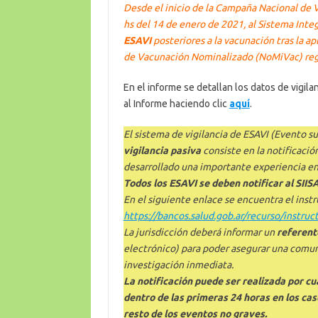
Desde el inicio de la Campaña Nacional de 
hs del 14 de enero de 2021, al Sistema Inte
ESAVI
posteriores a la vacunación tras la ap
de Vacunación Nominalizado (NoMiVac) regis
En el informe se detallan los datos de vigila
al Informe haciendo clic
aquí
.
El sistema de vigilancia de ESAVI (Evento 
vigilancia pasiva
consiste en la notificació
desarrollado una importante experiencia en
Todos los ESAVI se deben notificar al SIISA
En el siguiente enlace se encuentra el instru
https://bancos.salud.gob.ar/recurso/instruc
La jurisdicción deberá informar un
referent
electrónico) para poder asegurar una comun
investigación inmediata.
La notificación puede ser realizada por cu
dentro de las primeras 24 horas en los ca
resto de los eventos no graves.