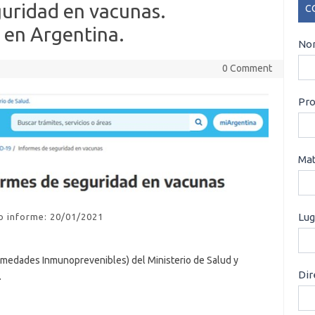
guridad en vacunas.
C
en Argentina.
CO
Nom
0 Comment
Pro
Mat
Lug
o informe: 20/01/2021
ermedades Inmunoprevenibles) del Ministerio de Salud y
Dir
.