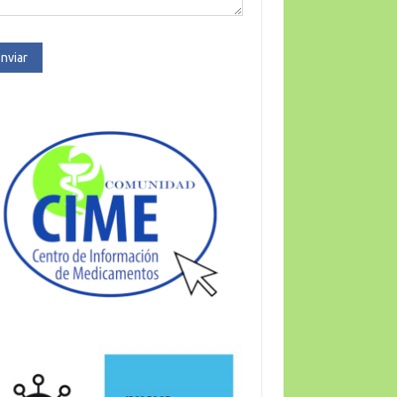
nviar