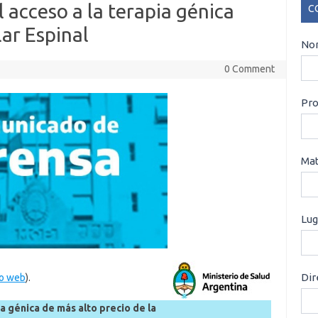
 acceso a la terapia génica
C
lar Espinal
CO
Nom
0 Comment
Pro
Mat
Lug
Dir
io web
).
a génica de más alto precio de la