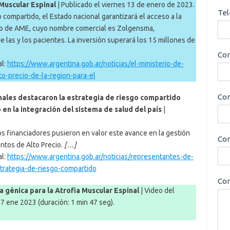
 Muscular Espinal
| Publicado el viernes 13 de enero de 2023.
Tel
o compartido, el Estado nacional garantizará el acceso a la
ento de AME, cuyo nombre comercial es Zolgensma,
las y los pacientes. La inversión superará los 15 millones de
Cor
al:
https://www.argentina.gob.ar/noticias/el-ministerio-de-
to-precio-de-la-region-para-el
Con
nales destacaron la estrategia de riesgo compartido
en la integración del sistema de salud del país
|
s financiadores pusieron en valor este avance en la gestión
Cor
ntos de Alto Precio.
[…]
al:
https://www.argentina.gob.ar/noticias/representantes-de-
trategia-de-riesgo-compartido
Con
a génica para la Atrofia Muscular Espinal
| Video del
17 ene 2023 (duración: 1 min 47 seg).