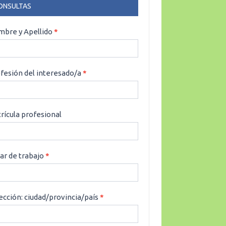
ONSULTAS
NSULTAS
bre y Apellido
*
fesión del interesado/a
*
rícula profesional
ar de trabajo
*
ección: ciudad/provincia/país
*