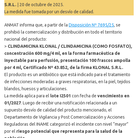
S.R.L.
| 20 de octubre de 2025.
La medida fue tomada por un desvío de calidad.
ANMAT informa que, a partir de la
Disposición Nº 7695/25
, se
prohibió la comercialización y distribución en todo el territorio
nacional del producto:
>
CLINDAMICINA KLONAL / CLINDAMICINA (COMO FOSFATO),
concentración 600 mg/4 ml, en la forma farmacéutica de
inyectable para perfusión, presentación 100 frascos ampolla
por 4 ml, Certificado Nº 43.852, de la firma KLONAL S.R.L.
El producto es un antibiótico que está indicado para el tratamiento
de infecciones moderadas a graves respiratorias, en la piel, tejidos
blandos, huesos y articulaciones.
La medida aplica para el
lote I2501
con fecha de
vencimiento en
01/2027
. Luego de recibir una notificación relacionada a un
supuesto desvío de calidad del producto mencionado, el
Departamento de Vigilancia y Post Comercialización y Acciones
Reguladoras del INAME categorizó el incidente con nivel “mayor”
por el
riesgo potencial que representa para la salud de la