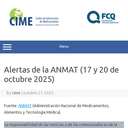
Skip
to
content
Menu
Alertas de la ANMAT (17 y 20 de
octubre 2025)
By
cime
|
octubre 21, 2025
Fuente:
ANMAT
(Administración Nacional de Medicamentos,
Alimentos y Tecnología Médica).
La responsabilidad de las noticias o de los comunicados es de la