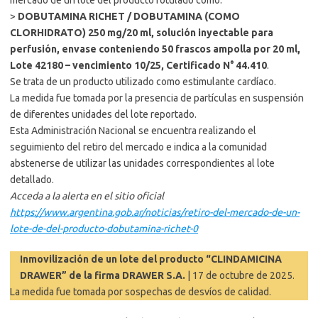
mercado de un lote del producto rotulado como:
>
DOBUTAMINA RICHET / DOBUTAMINA (COMO
CLORHIDRATO) 250 mg/20 ml, solución inyectable para
perfusión, envase conteniendo 50 frascos ampolla por 20 ml,
Lote 42180 – vencimiento 10/25, Certificado N° 44.410
.
Se trata de un producto utilizado como estimulante cardíaco.
La medida fue tomada por la presencia de partículas en suspensión
de diferentes unidades del lote reportado.
Esta Administración Nacional se encuentra realizando el
seguimiento del retiro del mercado e indica a la comunidad
abstenerse de utilizar las unidades correspondientes al lote
detallado.
Acceda a la alerta en el sitio oficial
https://www.argentina.gob.ar/noticias/retiro-del-mercado-de-un-
lote-de-del-producto-dobutamina-richet-0
Inmovilización de un lote del producto “CLINDAMICINA
DRAWER” de la firma DRAWER S.A.
| 17 de octubre de 2025.
La medida fue tomada por sospechas de desvíos de calidad.