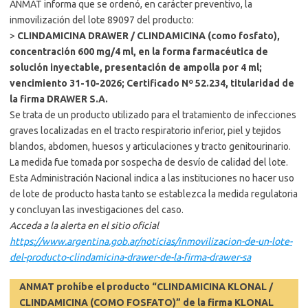
ANMAT informa que se ordenó, en carácter preventivo, la
inmovilización del lote 89097 del producto:
>
CLINDAMICINA DRAWER / CLINDAMICINA (como fosfato),
concentración 600 mg/4 ml, en la forma farmacéutica de
solución inyectable, presentación de ampolla por 4 ml;
vencimiento 31-10-2026; Certificado Nº 52.234, titularidad de
la firma DRAWER S.A.
Se trata de un producto utilizado para el tratamiento de infecciones
graves localizadas en el tracto respiratorio inferior, piel y tejidos
blandos, abdomen, huesos y articulaciones y tracto genitourinario.
La medida fue tomada por sospecha de desvío de calidad del lote.
Esta Administración Nacional indica a las instituciones no hacer uso
de lote de producto hasta tanto se establezca la medida regulatoria
y concluyan las investigaciones del caso.
Acceda a la alerta en el sitio oficial
https://www.argentina.gob.ar/noticias/inmovilizacion-de-un-lote-
del-producto-clindamicina-drawer-de-la-firma-drawer-sa
ANMAT prohíbe el producto “CLINDAMICINA KLONAL /
CLINDAMICINA (COMO FOSFATO)” de la firma KLONAL