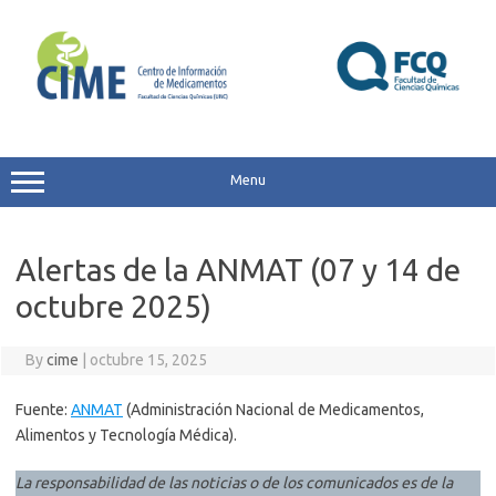
Skip
to
content
Menu
Alertas de la ANMAT (07 y 14 de
octubre 2025)
By
cime
|
octubre 15, 2025
Fuente:
ANMAT
(Administración Nacional de Medicamentos,
Alimentos y Tecnología Médica).
La responsabilidad de las noticias o de los comunicados es de la