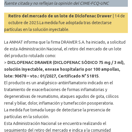
fuente citada y no reflejan la opinión del CIME-FCQ-UNC
Retiro del mercado de un lote de Diclofenac Drawer
| 14 de
octubre de 2025.La medida fue adoptada tras detectarse
partículas en la solución inyectable.
La ANMAT informa que la firma DRAWER S.A. ha iniciado, a solicitud
de esta Administración Nacional, el retiro del mercado de un lote
del producto rotulado como:
>
DICLOFENAC DRAWER (DICLOFENAC SÓDICO 75 mg / 3 ml),
solución inyectable, envase hospitalario por 100 ampollas,
lote: 90678 – vto.: 01/2027, Certificado N° 51815
.
El producto es un analgésico-antiinflamatorio indicado en el
tratamiento de exacerbaciones de formas inflamatorias y
degenerativas de reumatismo, ataques agudos de gota, cólicos
renal y biliar, dolor, inflamación y tumefacción posoperatoria.
La medida fue tomada luego de detectarse la presencia de
partículas en la solución.
Esta Administración Nacional se encuentra realizando el
seguimiento del retiro del mercado e indica a la comunidad