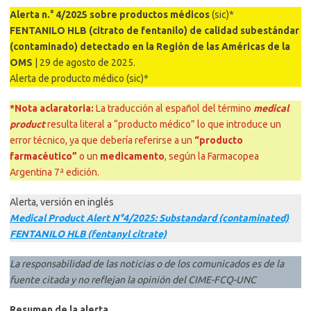
Alerta n.° 4/2025 sobre productos médicos
(sic)*
FENTANILO HLB (citrato de fentanilo) de calidad subestándar
(contaminado) detectado en la Región de las Américas de la
OMS
| 29 de agosto de 2025.
Alerta de producto médico (sic)*
*Nota aclaratoria:
La traducción al español del término
medical
product
resulta literal a “producto médico” lo que introduce un
error técnico, ya que debería referirse a un
“producto
farmacéutico”
o un
medicamento
, según la Farmacopea
Argentina 7ª edición.
Alerta, versión en inglés
Medical Product Alert N°4/2025: Substandard (contaminated)
FENTANILO HLB (fentanyl citrate)
La responsabilidad de las noticias o de los comunicados es de la
fuente citada y no reflejan la opinión del CIME-FCQ-UNC
Resumen de la alerta