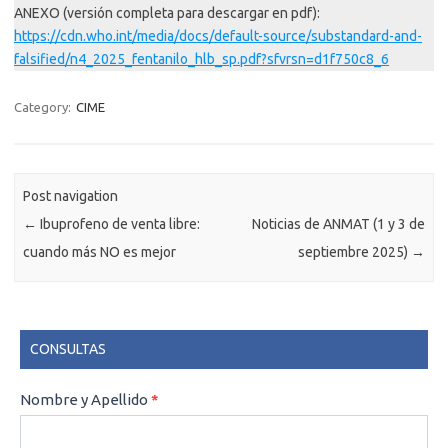
ANEXO (versión completa para descargar en pdf):
https://cdn.who.int/media/docs/default-source/substandard-and-
falsified/n4_2025_fentanilo_hlb_sp.pdf?sfvrsn=d1f750c8_6
Category:
CIME
Post navigation
←
Ibuprofeno de venta libre:
Noticias de ANMAT (1 y 3 de
cuando más NO es mejor
septiembre 2025)
→
CONSULTAS
CONSULTAS
Nombre y Apellido
*