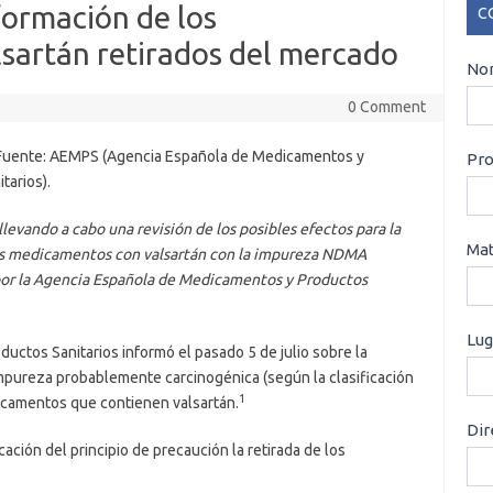
formación de los
C
sartán retirados del mercado
CO
Nom
0 Comment
. Fuente: AEMPS (Agencia Española de Medicamentos y
Pro
tarios).
evando a cabo una revisión de los posibles efectos para la
Mat
os medicamentos con valsartán con la impureza NDMA
or la Agencia Española de Medicamentos y Productos
Lug
ctos Sanitarios informó el pasado 5 de julio sobre la
mpureza probablemente carcinogénica (según la clasificación
1
icamentos que contienen valsartán.
Dir
ión del principio de precaución la retirada de los