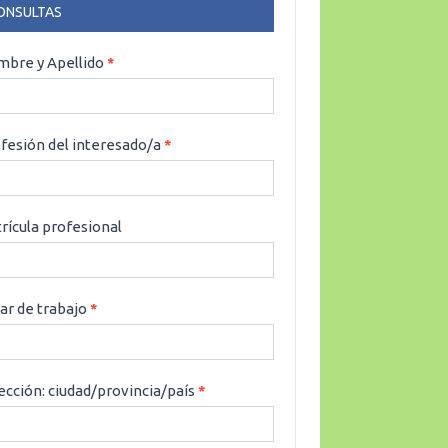
ONSULTAS
NSULTAS
bre y Apellido
*
fesión del interesado/a
*
rícula profesional
ar de trabajo
*
ección: ciudad/provincia/país
*