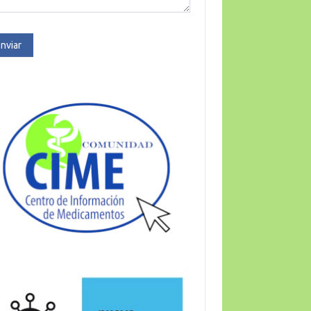
nviar